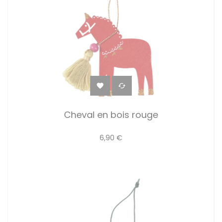


Cheval en bois rouge
6,90 €