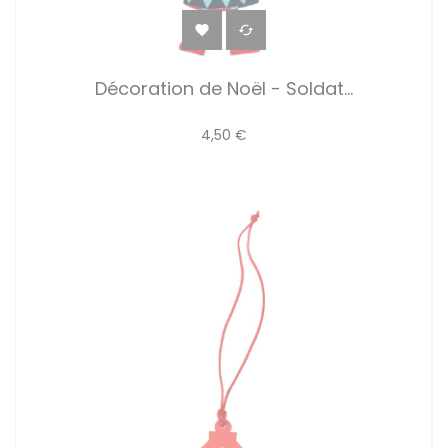


Décoration de Noël - Soldat...
4,50 €