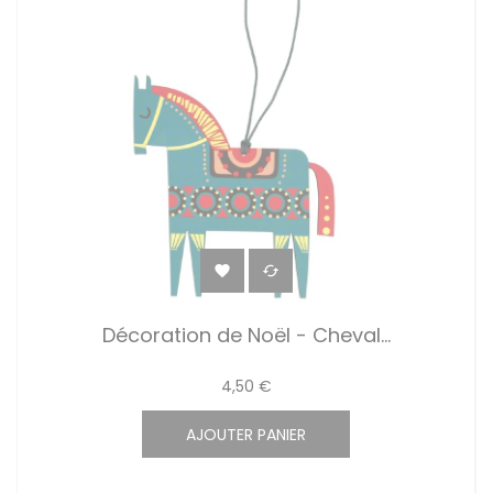


Décoration de Noël - Cheval...
4,50 €
AJOUTER PANIER