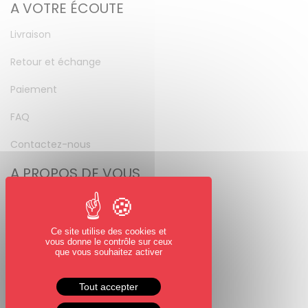
A VOTRE ÉCOUTE
Livraison
Retour et échange
Paiement
FAQ
Contactez-nous
A PROPOS DE VOUS
Mon compte
Mot de passe perdu
Ce site utilise des cookies et
vous donne le contrôle sur ceux
NOUS SUIVRE
que vous souhaitez activer
Facebook
Tout accepter