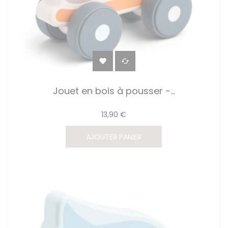


Jouet en bois à pousser -...
13,90 €
AJOUTER PANIER