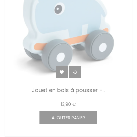


Jouet en bois à pousser -...
13,90 €
AJOUTER PANIER