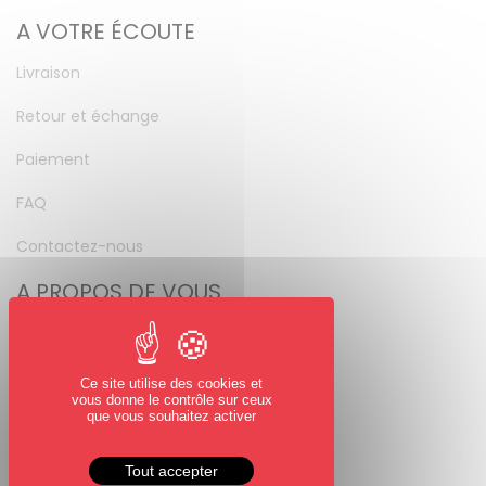
A VOTRE ÉCOUTE
Livraison
Retour et échange
Paiement
FAQ
Contactez-nous
A PROPOS DE VOUS
Mon compte
Mot de passe perdu
Ce site utilise des cookies et
vous donne le contrôle sur ceux
NOUS SUIVRE
que vous souhaitez activer
Facebook
Tout accepter