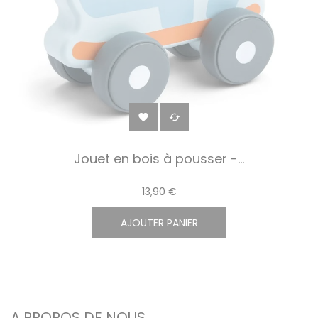


Jouet en bois à pousser -...
13,90 €
AJOUTER PANIER
A PROPOS DE NOUS