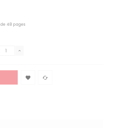
é de 48 pages

