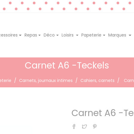
essoires
Repas
Déco
Loisirs
Papeterie
Marques
Carnet A6 -Teckels
eterie
Carnets, journaux intimes
Cahiers, carnets
Carn
Carnet A6 -Te
Partager
Tweet
Pinterest