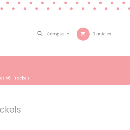

Compte

0
articles

et A6 -Teckels
ckels