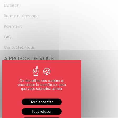
Livraison
Retour et échange
Paiement
FAQ
Contactez-nous
A PROPOS DE VOUS
Mon compte
Mot de passe perdu
Ce site utilise des cookies et
vous donne le contrôle sur ceux
NOUS SUIVRE
que vous souhaitez activer
Facebook
Tout accepter
Instagram
Tout refuser