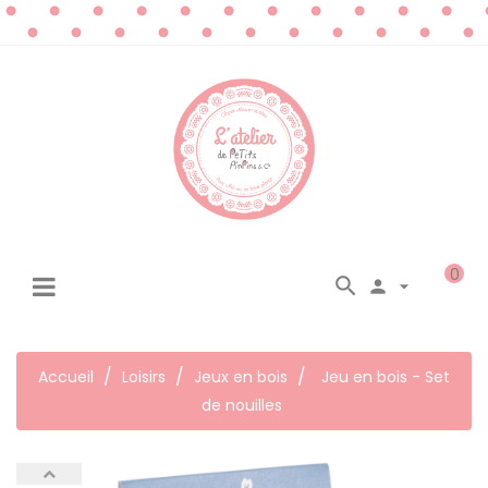
0




☰
Basculer
la
navigation
Accueil
Loisirs
Jeux en bois
Jeu en bois - Set
de nouilles