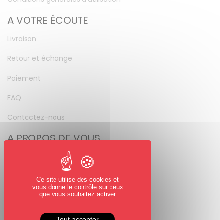
A VOTRE ÉCOUTE
Livraison
Retour et échange
Paiement
FAQ
Contactez-nous
A PROPOS DE VOUS
Mon compte
Mot de passe perdu
Ce site utilise des cookies et
vous donne le contrôle sur ceux
NOUS SUIVRE
que vous souhaitez activer
Facebook
Tout accepter