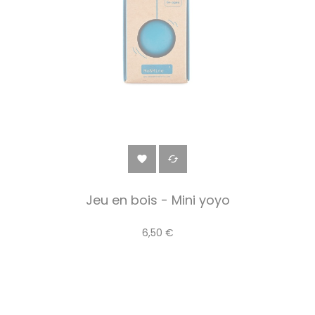


Jeu en bois - Mini yoyo
6,50 €