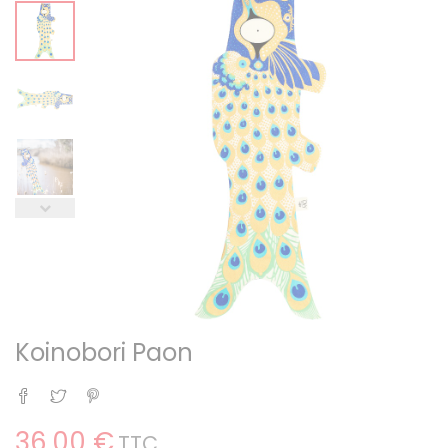
Koinobori Paon
Partager
Tweet
Pinterest
36,00 €
TTC