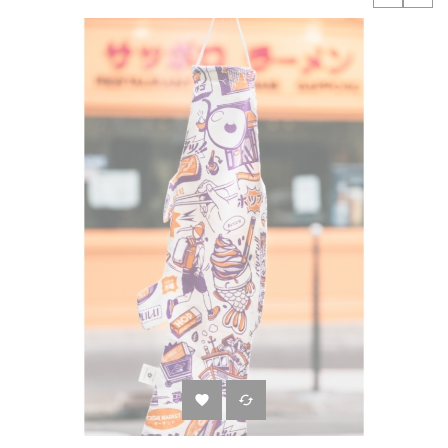
‹
›

