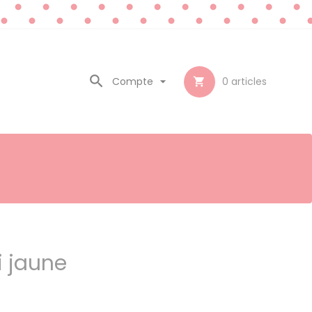

Compte

0
articles

i jaune