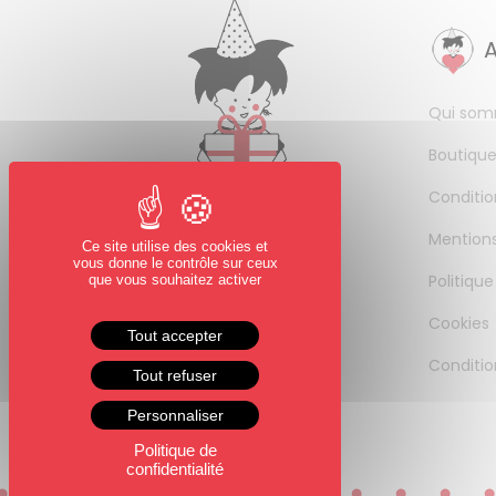
Qui som
Boutique
Conditio
Mentions
Ce site utilise des cookies et
vous donne le contrôle sur ceux
Politique
que vous souhaitez activer
Cookies
Tout accepter
Conditio
Tout refuser
Personnaliser
Politique de
confidentialité
0