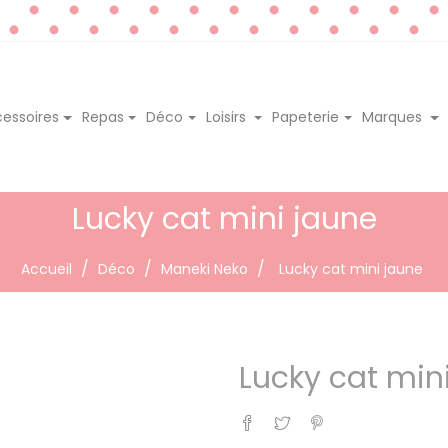
essoires
Repas
Déco
Loisirs
Papeterie
Marques
Lucky cat mini jaune
Accueil
Déco
Maneki Neko
Lucky cat mini jaune
Lucky cat min
Partager
Tweet
Pinterest