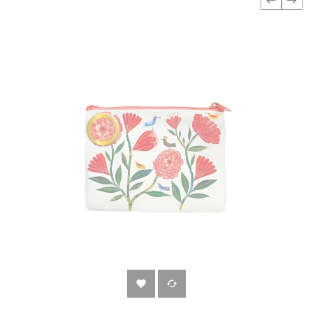
‹
›

