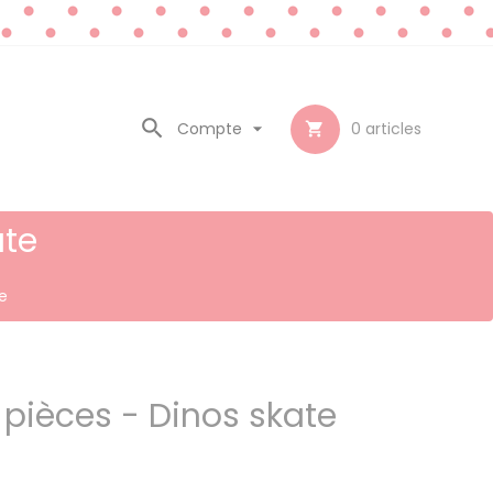

Compte

0
articles

ate
e
 pièces - Dinos skate