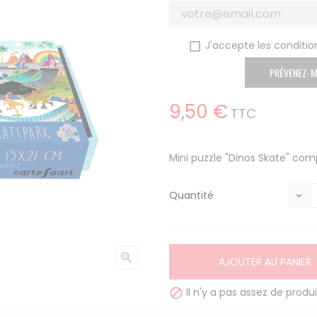
J'accepte les condition
PRÉVENEZ-M
9,50 €
TTC
Mini puzzle "Dinos Skate" com
Quantité

AJOUTER AU PANIER
Il n'y a pas assez de produi
