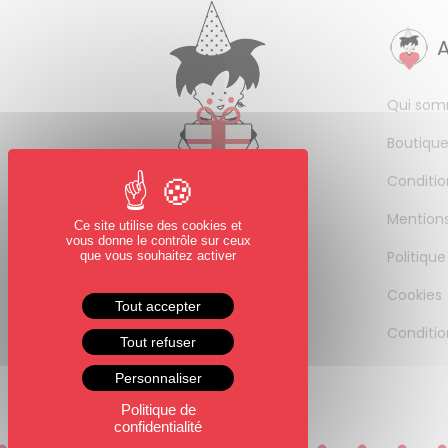
Qui som
Boutique
Conditio
Mentions
Ce site utilise des cookies et
vous donne le contrôle sur ceux
Politique
que vous souhaitez activer
Cookies
Tout accepter
Conditio
Tout refuser
Personnaliser
Politique de
confidentialité
0