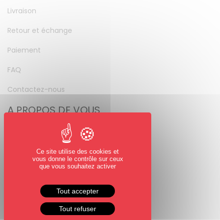
Livraison
Retour et échange
Paiement
FAQ
Contactez-nous
A PROPOS DE VOUS
Mon compte
Mot de passe perdu
Ce site utilise des cookies et
vous donne le contrôle sur ceux
NOUS SUIVRE
que vous souhaitez activer
Facebook
Tout accepter
Instagram
Tout refuser