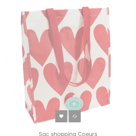
‹
›


Sac shopping Coeurs