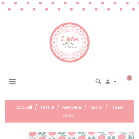
0




☰
Basculer
la
navigation
Accueil
Textile
Mercerie
Tissus
Tissu
Radis