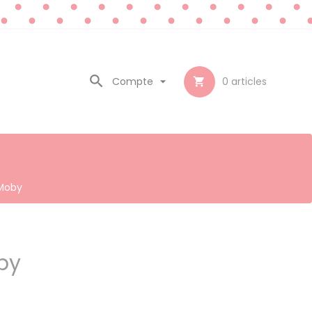

Compte

0
articles

 Moby
by