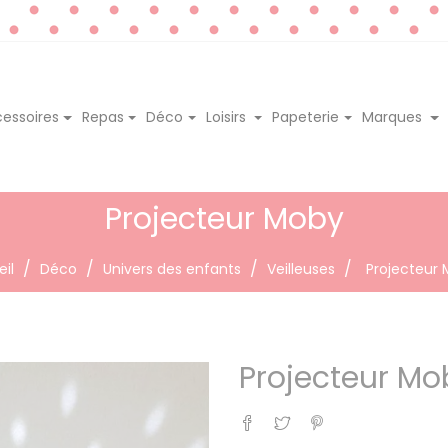
essoires
Repas
Déco
Loisirs
Papeterie
Marques
Projecteur Moby
il
Déco
Univers des enfants
Veilleuses
Projecteur
Projecteur Mo
Partager
Tweet
Pinterest