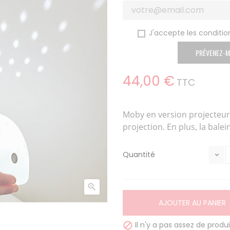
J'accepte les condition
PRÉVENEZ-M
44,00 €
TTC
Moby en version projecteur.
projection. En plus, la balei
Quantité

AJOUTER AU PANIER
Il n'y a pas assez de produi
