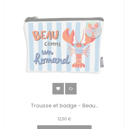


Trousse et badge - Beau...
12,50 €