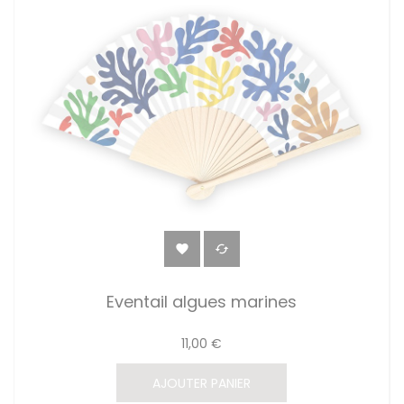


Eventail algues marines
11,00 €
AJOUTER PANIER