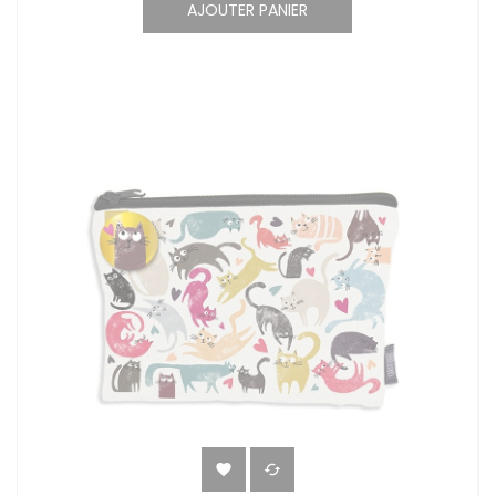
AJOUTER PANIER

