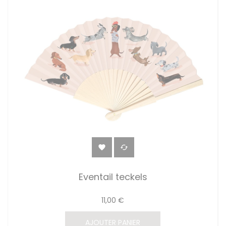


Eventail teckels
11,00 €
AJOUTER PANIER