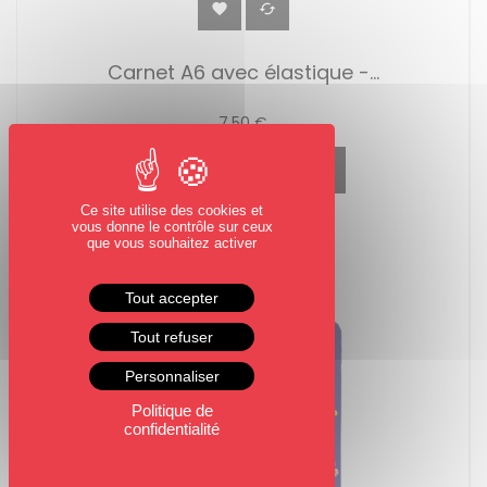


Carnet A6 avec élastique -...
7,50 €
AJOUTER PANIER
Ce site utilise des cookies et
vous donne le contrôle sur ceux
que vous souhaitez activer
Tout accepter
Tout refuser
Personnaliser
Politique de
confidentialité
0