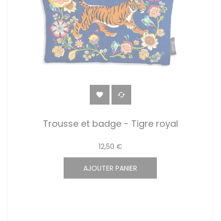


Trousse et badge - Tigre royal
12,50 €
AJOUTER PANIER