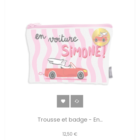


Trousse et badge - En...
12,50 €