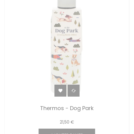


Thermos - Dog Park
21,50 €