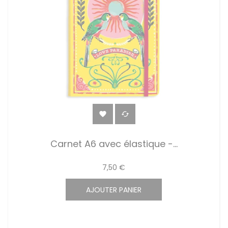


Carnet A6 avec élastique -...
7,50 €
AJOUTER PANIER