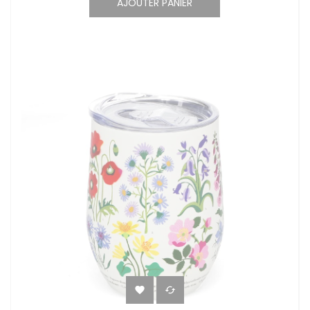
AJOUTER PANIER

