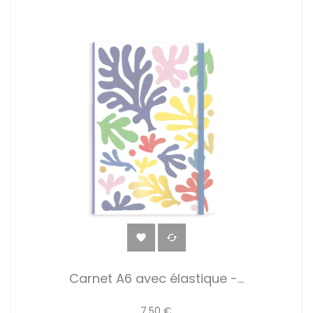


Carnet A6 avec élastique -...
7,50 €